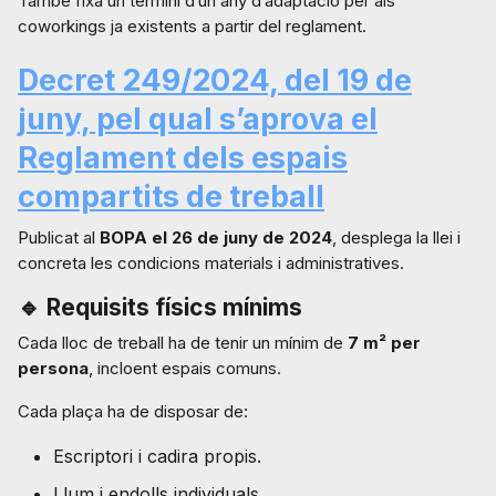
També fixa un termini d’un any d’adaptació per als
coworkings ja existents a partir del reglament.
Decret 249/2024, del 19 de
juny, pel qual s’aprova el
Reglament dels espais
compartits de treball
Publicat al
BOPA el 26 de juny de 2024
, desplega la llei i
concreta les condicions materials i administratives.
🔹
Requisits físics mínims
Cada lloc de treball ha de tenir un mínim de
7 m² per
persona
, incloent espais comuns.
Cada plaça ha de disposar de:
Escriptori i cadira propis.
Llum i endolls individuals.