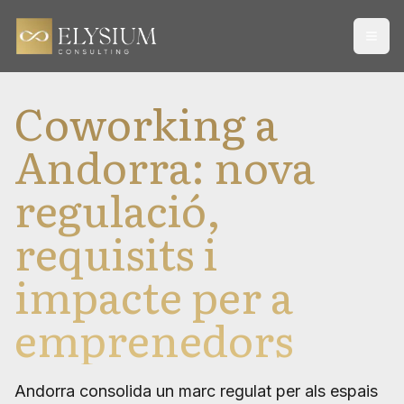
Open
Coworking a
Andorra: nova
regulació,
requisits i
impacte per a
emprenedors
Andorra consolida un marc regulat per als espais