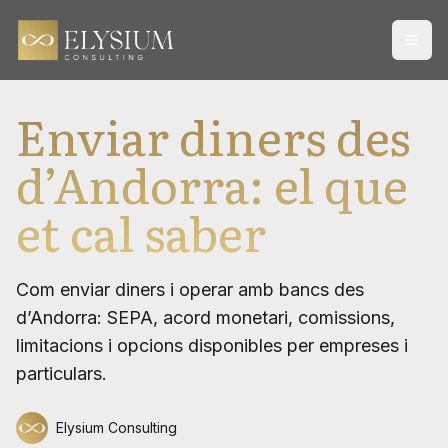
Open
Enviar diners des
d’Andorra: el que
et cal saber
Com enviar diners i operar amb bancs des
d’Andorra: SEPA, acord monetari, comissions,
limitacions i opcions disponibles per empreses i
particulars.
Elysium Consulting