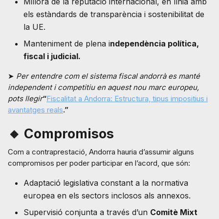
Millora de la reputació internacional, en línia amb
els estàndards de transparència i sostenibilitat de
la UE.
Manteniment de plena i
ndependència política,
fiscal i judicial.
➤
Per entendre com el sistema fiscal andorrà es manté
independent i competitiu en aquest nou marc europeu,
pots llegir
“
Fiscalitat a Andorra: Estructura, tipus impositius i
avantatges reals
.”
🔸 Compromisos
Com a contraprestació, Andorra hauria d’assumir alguns
compromisos per poder participar en l’acord, que són:
Adaptació legislativa constant a la normativa
europea en els sectors inclosos als annexos.
Supervisió conjunta a través d’un
Comitè Mixt