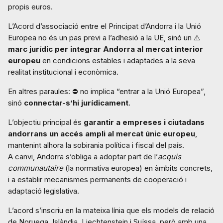
propis euros.
L’Acord d’associació entre el Principat d’Andorra i la Unió
Europea no és un pas previ a l’adhesió a la UE, sinó un ⚠️
marc jurídic per integrar Andorra al mercat interior
europeu
en condicions estables i adaptades a la seva
realitat institucional i econòmica.
En altres paraules: ⛔ no implica “entrar a la Unió Europea”,
sinó
connectar-s’hi jurídicament
.
L’objectiu principal és
garantir a empreses i ciutadans
andorrans un accés ampli al mercat únic europeu
,
mantenint alhora la sobirania política i fiscal del país.
A canvi, Andorra s’obliga a adoptar part de l’
acquis
communautaire
(la normativa europea) en àmbits concrets,
i a establir mecanismes permanents de cooperació i
adaptació legislativa.
L’acord s’inscriu en la mateixa línia que els models de relació
de Noruega, Islàndia, Liechtenstein i Suïssa, però amb una