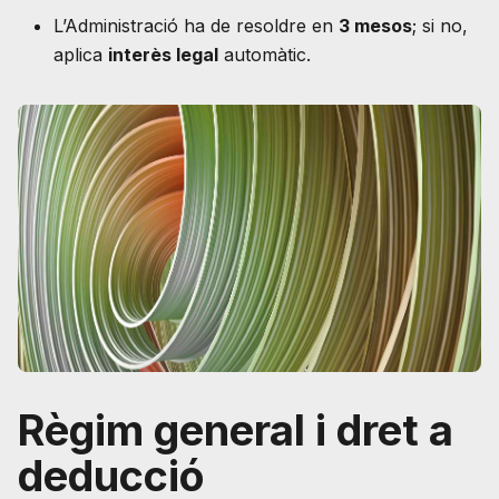
L’Administració ha de resoldre en
3 mesos
; si no,
aplica
interès legal
automàtic.
Règim general i dret a
deducció