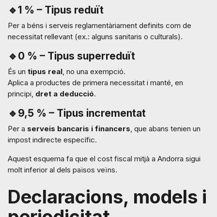
🔹
1 % – Tipus reduït
Per a béns i serveis reglamentàriament definits com de
necessitat rellevant (ex.: alguns sanitaris o culturals).
🔹0 % – Tipus superreduït
És un
tipus real
, no una exempció.
Aplica a productes de primera necessitat i manté, en
principi,
dret a deducció
.
🔹9,5 % – Tipus incrementat
Per a
serveis bancaris i financers
, que abans tenien un
impost indirecte específic.
Aquest esquema fa que el cost fiscal mitjà a Andorra sigui
molt inferior al dels països veïns.
Declaracions, models i
periodicitat