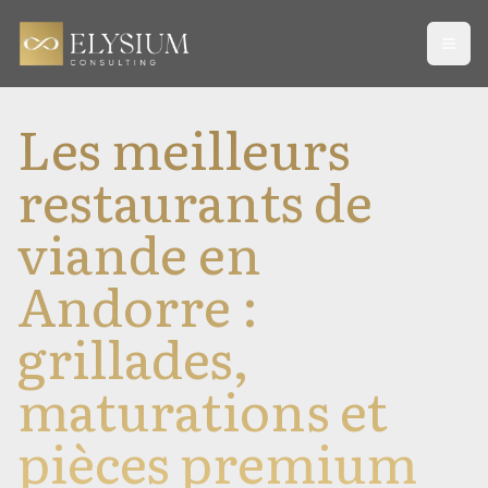
Open
Les meilleurs
restaurants de
viande en
Andorre :
grillades,
maturations et
pièces premium