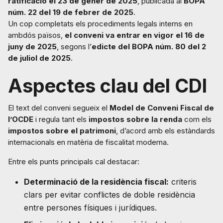
ratificació el 23 de gener de 2025
, publicada al
BOPA
núm. 22 del 19 de febrer de 2025
.
Un cop completats els procediments legals interns en
ambdós països,
el conveni va entrar en vigor el 16 de
juny de 2025
, segons l’
edicte del BOPA núm. 80 del 2
de juliol de 2025
.
Aspectes clau del CDI
El text del conveni segueix el
Model de Conveni Fiscal de
l’OCDE
i regula tant els
impostos sobre la renda
com els
impostos sobre el patrimoni
, d’acord amb els estàndards
internacionals en matèria de fiscalitat moderna.
Entre els punts principals cal destacar:
Determinació de la residència fiscal:
criteris
clars per evitar conflictes de doble residència
entre persones físiques i jurídiques.