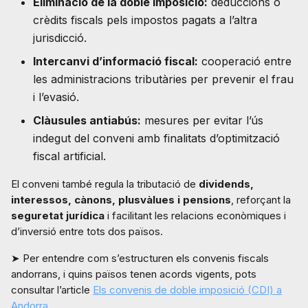
Eliminació de la doble imposició:
deduccions o
crèdits fiscals pels impostos pagats a l’altra
jurisdicció.
Intercanvi d’informació fiscal:
cooperació entre
les administracions tributàries per prevenir el frau
i l’evasió.
Clàusules antiabús:
mesures per evitar l’ús
indegut del conveni amb finalitats d’optimització
fiscal artificial.
El conveni també regula la tributació de
dividends,
interessos, cànons, plusvàlues i pensions
, reforçant la
seguretat jurídica
i facilitant les relacions econòmiques i
d’inversió entre tots dos països.
➤ Per entendre com s’estructuren els convenis fiscals
andorrans, i quins països tenen acords vigents, pots
consultar l’article
Els convenis de doble imposició (CDI) a
Andorra
.