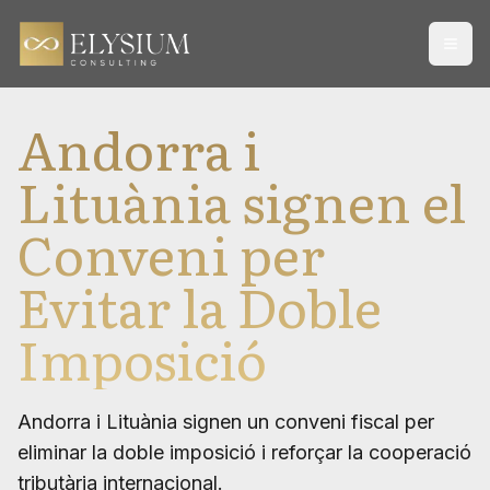
Open
Andorra i
Lituània signen el
Conveni per
Evitar la Doble
Imposició
Andorra i Lituània signen un conveni fiscal per
eliminar la doble imposició i reforçar la cooperació
tributària internacional.