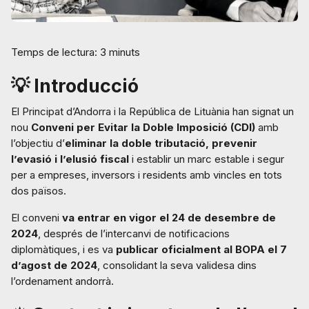
Temps de lectura: 3 minuts
💡 Introducció
El Principat d’Andorra i la República de Lituània han signat un
nou
Conveni per Evitar la Doble Imposició (CDI)
amb
l’objectiu d’
eliminar la doble tributació, prevenir
l’evasió i l’elusió fiscal
i establir un marc estable i segur
per a empreses, inversors i residents amb vincles en tots
dos països.
El conveni
va entrar en vigor el 24 de desembre de
2024
, després de l’intercanvi de notificacions
diplomàtiques, i es va
publicar oficialment al BOPA el 7
d’agost de 2024
, consolidant la seva validesa dins
l’ordenament andorrà.