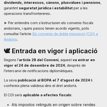
dividends, interessos, cànons, plusvàlues i pensions
,
garantint
seguretat jurídica i estabilitat
per a les
operacions transfrontereres.
➤ Per entendre com s’estructuren els convenis fiscals
andorrans, i quins països tenen acords vigents, pots
consultar l’article
Els convenis de doble imposició (CDI) a
Andorra
.
🕊️ Entrada en vigor i aplicació
Segons l’
article 28 del Conveni
, aquest
va entrar en
vigor el 24 de desembre de 2024
, després de
l’intercanvi de notificacions diplomàtiques.
La seva
publicació al BOPA el 7 d’agost de 2024
li
confereix plena validesa dins el dret andorrà.
El CDI serà
aplicable a efectes fiscals
:
Als impostos retinguts en origen sobre rendes