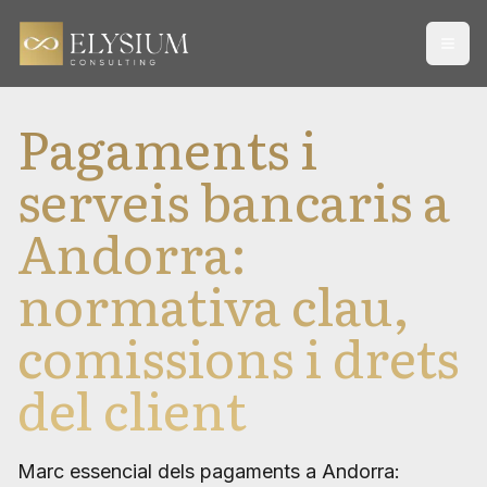
Open
Pagaments i
serveis bancaris a
Andorra:
normativa clau,
comissions i drets
del client
Marc essencial dels pagaments a Andorra: