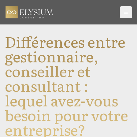
Open
Différences entre
gestionnaire,
conseiller et
consultant :
lequel avez-vous
besoin pour votre
entreprise?