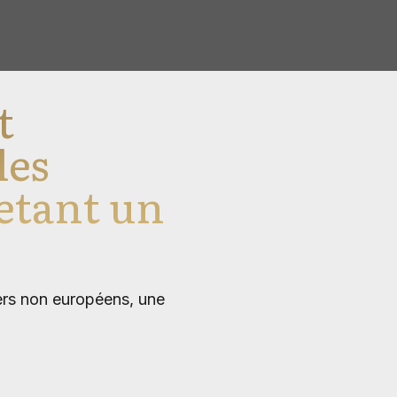
t
les
etant un
ers non européens, une