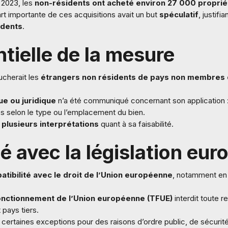
n 2023, les
non-résidents ont acheté environ 27 000 proprié
art importante de ces acquisitions avait un but
spéculatif
, justifi
idents
.
tielle de la mesure
ucherait les
étrangers non résidents de pays non membres 
ue ou juridique
n’a été communiqué concernant son application :
s selon le type ou l’emplacement du bien.
à
plusieurs interprétations
quant à sa faisabilité.
é avec la législation eu
tibilité avec le droit de l’Union européenne
, notamment en
 fonctionnement de l’Union européenne (TFUE)
interdit toute 
pays tiers.
 certaines exceptions pour des raisons d’ordre public, de sécurit