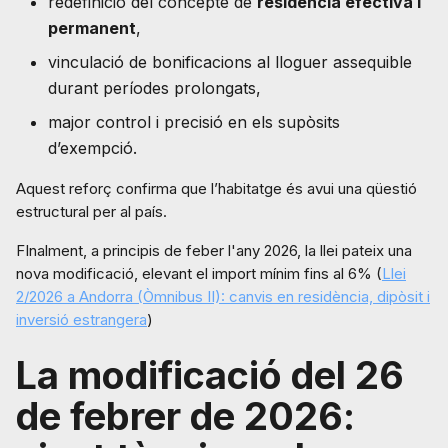
redefinició del concepte de
residència efectiva i
permanent
,
vinculació de bonificacions al lloguer assequible
durant períodes prolongats,
major control i precisió en els supòsits
d’exempció.
Aquest reforç confirma que l’habitatge és avui una qüestió
estructural per al país.
FInalment, a principis de feber l'any 2026, la llei pateix una
nova modificació, elevant el import mínim fins al 6% (
Llei
2/2026 a Andorra (Òmnibus II): canvis en residència, dipòsit i
inversió estrangera
)
La modificació del 26
de febrer de 2026: