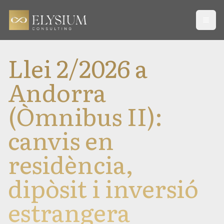
Open
Llei 2/2026 a
Andorra
(Òmnibus II):
canvis en
residència,
dipòsit i inversió
estrangera