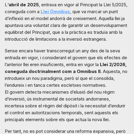
L
’abril de 2025
, entrava en vigor al Principat la Llei 5/2025,
coneguda com a
Llei Òmnibus
, que va marcar un punt
d’inflexió en el model andorrà de creixement. Aquella llei ja
apuntava una voluntat clara de garantir un desenvolupament
equilibrat del Principat, que a la pràctica es traduïa amb la
introducció de limitacions a la inversió estrangera.
Sense encara haver transcorregut un any des de la seva
entrada en vigor, i considerant el govern que els efectes de
l’anterior llei eren insuficients, entra en vigor la
Llei 2/2026,
coneguda doctrinalment com a Omnibus II
. Aquesta, no
introdueix un nou paradigma, però sí que el consolida,
l’endureix i en tanca certes escletxes normatives.
El govern detecta mecanismes d’elusió del nou règim
d’inversió, ús instrumental de societats andorranes,
incertesa sobre el règim del dipòsit i la necessitat d’endurir
el control en autoritzacions temporals, sent aquests els
principals elements sobre els que actua la nova llei.
Per tant, no es pot considerar una reforma expansiva, però