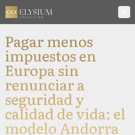
Open
Pagar menos
impuestos en
Europa sin
renunciar a
seguridad y
calidad de vida: el
modelo Andorra