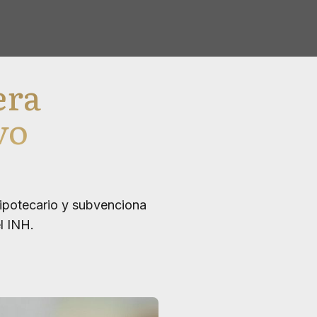
era
vo
ipotecario y subvenciona
l INH.