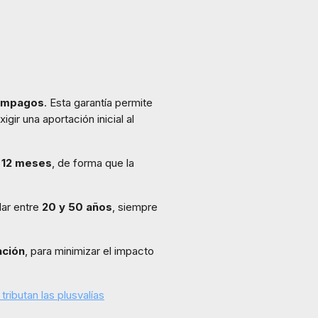
 impagos
. Esta garantía permite
ir una aportación inicial al
a 12 meses
, de forma que la
lar entre
20 y 50 años
, siempre
ación
, para minimizar el impacto
ributan las plusvalías