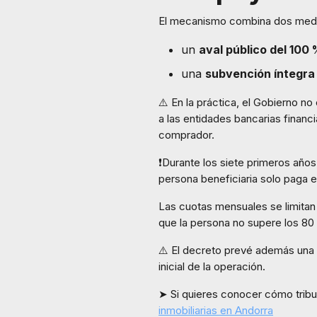
El mecanismo combina dos med
un
aval público del 100
una
subvención íntegra 
⚠️ En la práctica, el Gobierno n
a las entidades bancarias financi
comprador.
❗Durante los siete primeros años,
persona beneficiaria solo paga el
Las cuotas mensuales se limitan
que la persona no supere los 80 a
⚠️ El decreto prevé además una
inicial de la operación.
➤ Si quieres conocer cómo tribut
inmobiliarias en Andorra