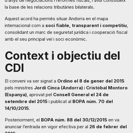
d’anys de negociacions i reformes fiscals, i avui constitueix
la base de les relacions tributàries bilaterals.
Aquest acord ha permès situar Andorra en el mapa
internacional com a
soci fiable, transparent i competitiu
,
consolidant un marc de seguretat jurídica i cooperació fiscal
amb el seu principal veí i soci econòmic.
Context i objectiu del
CDI
El conveni va ser signat a
Ordino el 8 de gener del 2015
pels ministres
Jordi Cinca (Andorra)
i
Cristóbal Montoro
(Espanya)
, aprovat pel
Consell General el 24 de
setembre del 2015
i publicat al
BOPA núm. 70 del
14/10/2015
.
Posteriorment, el
BOPA núm. 88 del 30/12/2015
en va
anunciar l’entrada en vigor efectiva per al
26 de febrer del