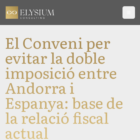
Open
El Conveni per
evitar la doble
imposició entre
Andorra i
Espanya: base de
la relació fiscal
actual