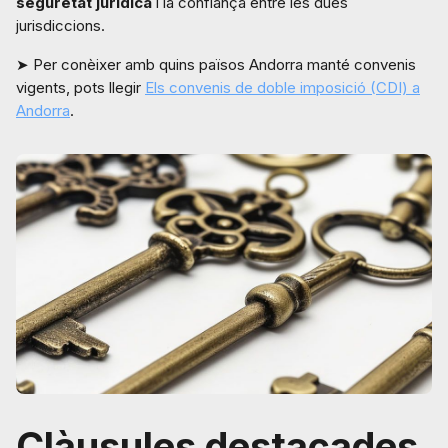
seguretat jurídica
i la confiança entre les dues
jurisdiccions.
➤ Per conèixer amb quins països Andorra manté convenis
vigents, pots llegir
Els convenis de doble imposició (CDI) a
Andorra
.
Clàusules destacades