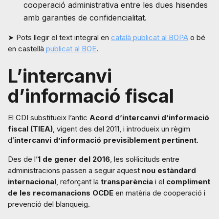
cooperació administrativa entre les dues hisendes
amb garanties de confidencialitat.
➤ Pots llegir el text integral en
català publicat al BOPA
o bé
en castellà
publicat al BOE
.
L’intercanvi
d’informació fiscal
El CDI substitueix l’antic
Acord d’intercanvi d’informació
fiscal (TIEA)
, vigent des del 2011, i introdueix un règim
d’
intercanvi d’informació previsiblement pertinent
.
Des de l’
1 de gener del 2016
, les sol·licituds entre
administracions passen a seguir aquest
nou estàndard
internacional
, reforçant la
transparència
i el
compliment
de les recomanacions OCDE
en matèria de cooperació i
prevenció del blanqueig.