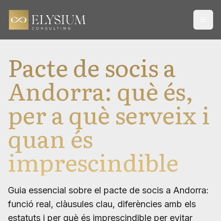
Open
Pacte de socis a
Andorra: què és,
per a què serveix i
quan és
imprescindible
Guia essencial sobre el pacte de socis a Andorra:
funció real, clàusules clau, diferències amb els
estatuts i per què és imprescindible per evitar