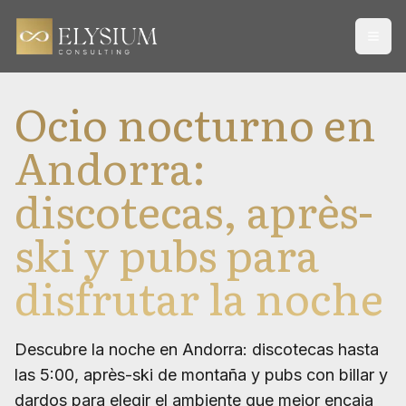
Open
Ocio nocturno en
Andorra:
discotecas, après-
ski y pubs para
disfrutar la noche
Descubre la noche en Andorra: discotecas hasta
las 5:00, après-ski de montaña y pubs con billar y
dardos para elegir el ambiente que mejor encaja