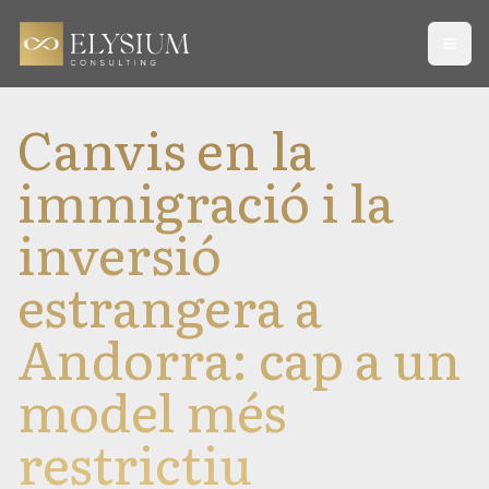
Open
Canvis en la
immigració i la
inversió
estrangera a
Andorra: cap a un
model més
restrictiu