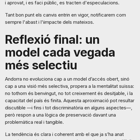
i aprovat, i es faci públic, es tracten d'especulacions.
Tant bon punt els canvis entrin en vigor, notificarem com
sempre l'abast i l'iimpacte dels mateixos.
Reflexió final: un
model cada vegada
més selectiu
Andorra no evoluciona cap a un model d’accés obert, sinó
cap a una visió més selectiva, propera a la mentalitat suïssa:
no tothom és benvingut, no tot creixement és desitjable, i la
capacitat del país és finita. Aquesta aproximació pot resultar
discutible —i fins i tot discriminatòria en alguns aspectes—,
però respon a una lògica de preservació davant una
problemàtica real i tangible.
La tendència és clara i coherent amb el que ja s’ha anat