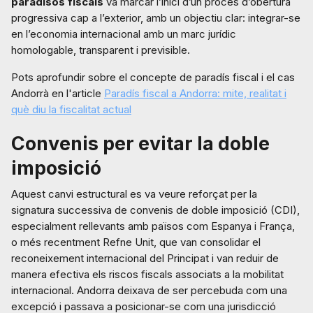
paradisos fiscals
va marcar l’inici d’un procés d’obertura
progressiva cap a l’exterior, amb un objectiu clar: integrar-se
en l’economia internacional amb un marc jurídic
homologable, transparent i previsible.
Pots aprofundir sobre el concepte de paradís fiscal i el cas
Andorrà en l'article
Paradís fiscal a Andorra: mite, realitat i
què diu la fiscalitat actual
Convenis per evitar la doble
imposició
Aquest canvi estructural es va veure reforçat per la
signatura successiva de convenis de doble imposició (CDI),
especialment rellevants amb països com Espanya i França,
o més recentment Refne Unit, que van consolidar el
reconeixement internacional del Principat i van reduir de
manera efectiva els riscos fiscals associats a la mobilitat
internacional. Andorra deixava de ser percebuda com una
excepció i passava a posicionar-se com una jurisdicció