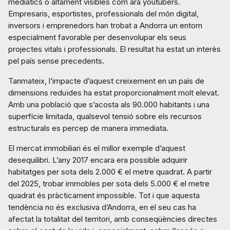
mediàtics o altament visibles com ara youtubers.
Empresaris, esportistes, professionals del món digital,
inversors i emprenedors han trobat a Andorra un entorn
especialment favorable per desenvolupar els seus
projectes vitals i professionals. El resultat ha estat un interès
pel país sense precedents.
Tanmateix, l’impacte d’aquest creixement en un país de
dimensions reduïdes ha estat proporcionalment molt elevat.
Amb una població que s’acosta als 90.000 habitants i una
superfície limitada, qualsevol tensió sobre els recursos
estructurals es percep de manera immediata.
El mercat immobiliari és el millor exemple d’aquest
desequilibri. L’any 2017 encara era possible adquirir
habitatges per sota dels 2.000 € el metre quadrat. A partir
del 2025, trobar immobles per sota dels 5.000 € el metre
quadrat és pràcticament impossible. Tot i que aquesta
tendència no és exclusiva d’Andorra, en el seu cas ha
afectat la totalitat del territori, amb conseqüències directes