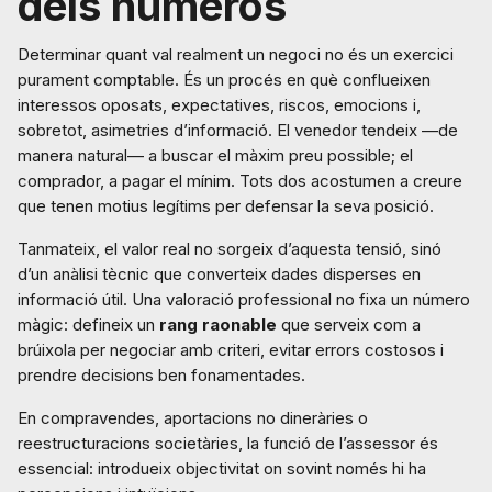
dels números
Determinar quant val realment un negoci no és un exercici
purament comptable. És un procés en què conflueixen
interessos oposats, expectatives, riscos, emocions i,
sobretot, asimetries d’informació. El venedor tendeix —de
manera natural— a buscar el màxim preu possible; el
comprador, a pagar el mínim. Tots dos acostumen a creure
que tenen motius legítims per defensar la seva posició.
Tanmateix, el valor real no sorgeix d’aquesta tensió, sinó
d’un anàlisi tècnic que converteix dades disperses en
informació útil. Una valoració professional no fixa un número
màgic: defineix un
rang raonable
que serveix com a
brúixola per negociar amb criteri, evitar errors costosos i
prendre decisions ben fonamentades.
En compravendes, aportacions no dineràries o
reestructuracions societàries, la funció de l’assessor és
essencial: introdueix objectivitat on sovint només hi ha