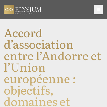
Open
Accord
d’association
entre l’Andorre et
l’Union
européenne :
objectifs,
domaines et