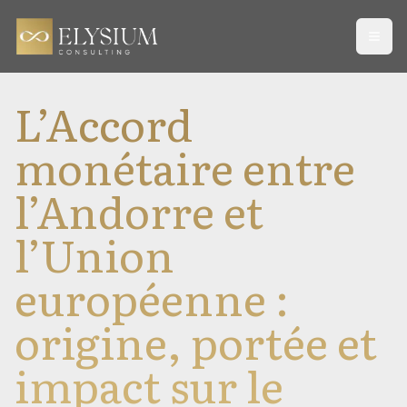
Open
L’Accord
monétaire entre
l’Andorre et
l’Union
européenne :
origine, portée et
impact sur le