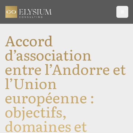
Open
Accord
d’association
entre l’Andorre et
l’Union
européenne :
objectifs,
domaines et