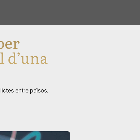
per
l d’una
lictes entre països.