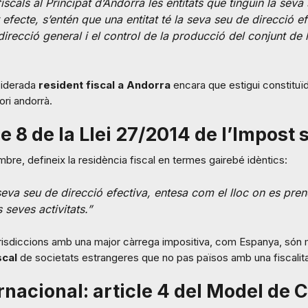
iscals al Principat d’Andorra les entitats que tinguin la seva
 efecte, s’entén que una entitat té la seva seu de direcció ef
direcció general i el control de la producció del conjunt de 
nsiderada
resident fiscal a Andorra
encara que estigui constituïda 
ori andorrà.
e 8 de la Llei 27/2014 de l’Impost 
bre, defineix la residència fiscal en termes gairebé idèntics:
eva seu de direcció efectiva, entesa com el lloc on es prene
 seves activitats.”
urisdiccions amb una major càrrega impositiva, com Espanya, són 
scal
de societats estrangeres que no pas països amb una fiscalita
rnacional: article 4 del Model de 