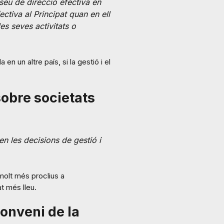
 seu de direcció efectiva en
ectiva al Principat quan en ell
les seves activitats o
en un altre país, si la gestió i el
sobre societats
n les decisions de gestió i
molt més proclius a
t més lleu.
Conveni de la