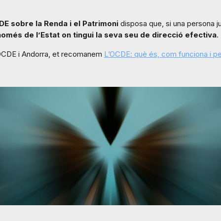
E sobre la Renda i el Patrimoni
disposa que, si una persona j
només de l’Estat on tingui la seva seu de direcció efectiva
.
’OCDE i Andorra, et recomanem
L’OCDE: què és, com funciona i per 