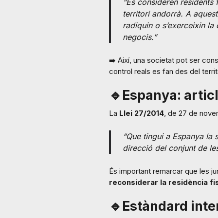
“Es consideren residents f
territori andorrà. A aquest
radiquin o s’exerceixin la 
negocis.”
➡️ Així, una societat pot ser co
control reals es fan des del territ
🔹Espanya: articl
La
Llei 27/2014
, de 27 de novem
“Que tingui a Espanya la s
direcció del conjunt de les
És important remarcar que les j
reconsiderar la residència fi
🔹Estàndard inte