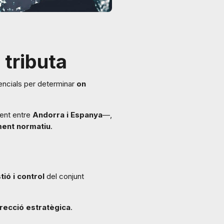
 tributa
sencials per determinar
on
ent entre
Andorra i Espanya
—,
ent normatiu
.
ió i control
del conjunt
irecció estratègica
.