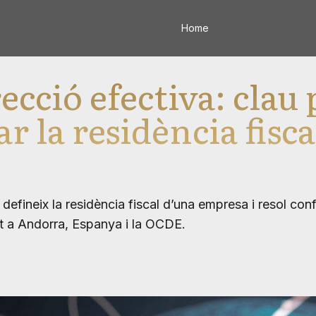
Home
ecció efectiva: clau 
 la residència fisca
defineix la residència fiscal d’una empresa i resol conf
t a Andorra, Espanya i la OCDE.