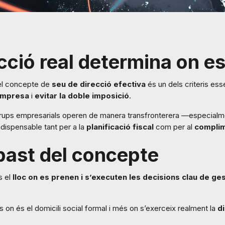
cció real determina on es
, el concepte de
seu de direcció efectiva
és un dels criteris es
 empresa
i
evitar la doble imposició
.
rups empresarials operen de manera transfronterera —especialm
dispensable tant per a la
planificació fiscal
com per al
complim
abast del concepte
s el
lloc on es prenen i s’executen les decisions clau de gest
 on és el domicili social formal i més on s’exerceix realment la
d