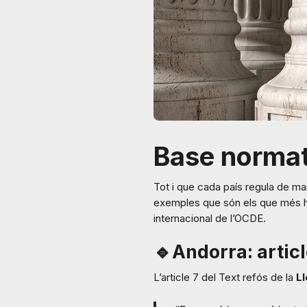
Base normat
Tot i que cada país regula de ma
exemples que són els que més hab
internacional de l’OCDE.
🔹Andorra: articl
L’article 7 del Text refós de la
Ll