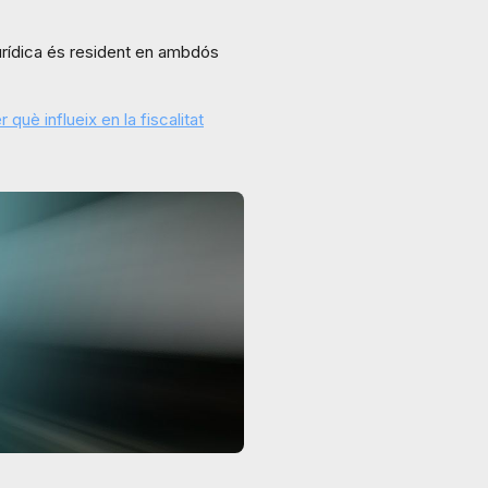
urídica és resident en ambdós
què influeix en la fiscalitat