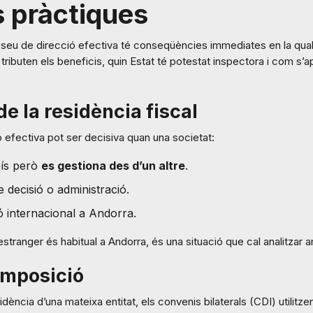
s pràctiques
la seu de direcció efectiva té conseqüències immediates en la quali
 tributen els beneficis, quin Estat té potestat inspectora i com s’a
e la residència fiscal
ó efectiva pot ser decisiva quan una societat:
aís però
es gestiona des d’un altre
.
 decisió o administració.
ó internacional a Andorra.
stranger és habitual a Andorra, és una situació que cal analitzar 
 imposició
ència d’una mateixa entitat, els convenis bilaterals (CDI) utilitze