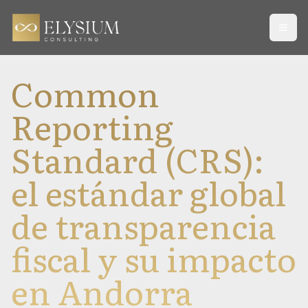
Open
Common
Reporting
Standard (CRS):
el estándar global
de transparencia
fiscal y su impacto
en Andorra