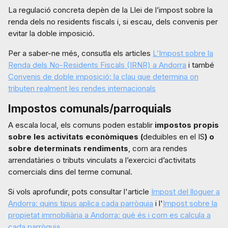
La regulació concreta depèn de la Llei de l’impost sobre la
renda dels no residents fiscals i, si escau, dels convenis per
evitar la doble imposició.
Per a saber-ne més, consutla els articles
L’Impost sobre la
Renda dels No-Residents Fiscals (IRNR) a Andorra
i també
Convenis de doble imposició: la clau que determina on
tributen realment les rendes internacionals
Impostos comunals/parroquials
A escala local, els comuns poden establir
impostos propis
sobre les activitats econòmiques (
deduibles en el IS
) o
sobre determinats rendiments
, com ara rendes
arrendatàries o tributs vinculats a l’exercici d’activitats
comercials dins del terme comunal.
Si vols aprofundir, pots consultar l'article
Impost del lloguer a
Andorra: quins tipus aplica cada parròquia
i l'
Impost sobre la
propietat immobiliària a Andorra: què és i com es calcula a
cada parròquia