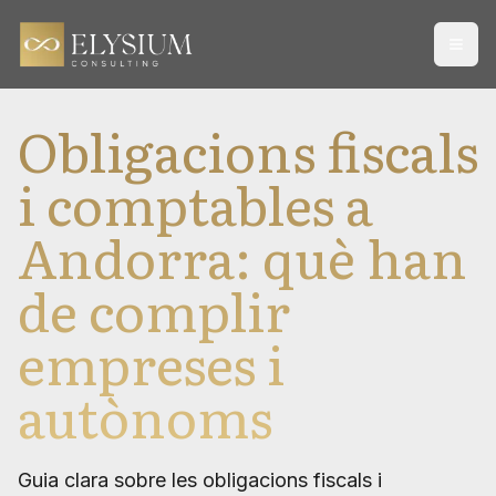
Open
Obligacions fiscals
i comptables a
Andorra: què han
de complir
empreses i
autònoms
Guia clara sobre les obligacions fiscals i