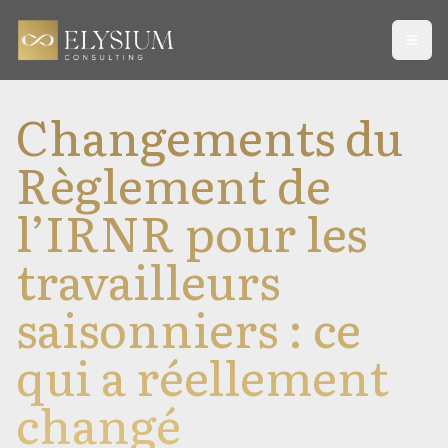
Open
Changements du
Règlement de
l’IRNR pour les
travailleurs
saisonniers : ce
qui a réellement
changé