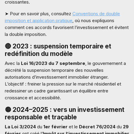
croissantes.
➤ Pour en savoir plus, consultez
Conventions de double
imposition et application pratique
, où nous expliquons
comment ces accords favorisent l’investissement et évitent
la double imposition.
🔴 2023 : suspension temporaire et
redéfinition d
u modèle
Avec la
Loi 16/2023 du 7 septembre
, le gouvernement a
décrété la suspension temporaire des nouvelles
autorisations d’investissement immobilier étranger.
L’objectif : freiner la pression sur le marché résidentiel et
redessiner un cadre garantissant un équilibre entre
croissance et accessibilité.
🟡 2024–2025 : vers un investissement
responsable et traçable
La Loi 3/2024
du
1er février
et le
Décret 76/2024
du
29
février
ont créé l’
Impôt sur l’investissement immobilier