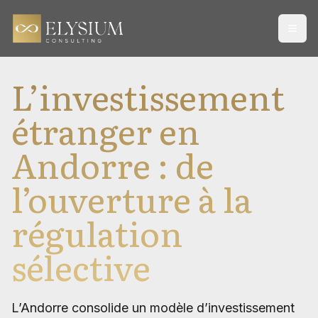
Open
L’investissement
étranger en
Andorre : de
l’ouverture à la
régulation
sélective
L’Andorre consolide un modèle d’investissement