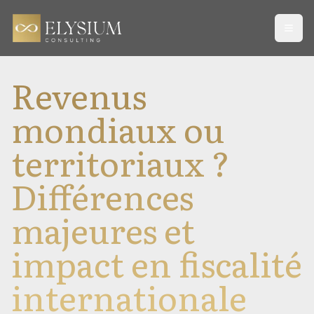
Open
Revenus
mondiaux ou
territoriaux ?
Différences
majeures et
impact en fiscalité
internationale