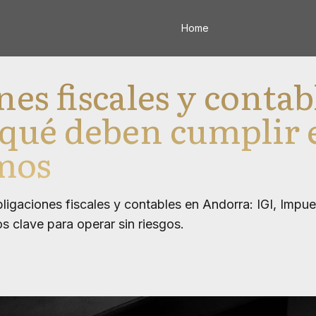
Home
es fiscales y contab
 qué deben cumplir
mos
ligaciones fiscales y contables en Andorra: IGI, Impu
os clave para operar sin riesgos.