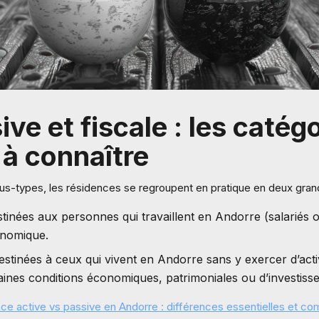
ive et fiscale : les catég
 à connaître
us-types, les résidences se regroupent en pratique en deux grand
stinées aux personnes qui travaillent en Andorre (salariés 
onomique.
estinées à ceux qui vivent en Andorre sans y exercer d’activ
aines conditions économiques, patrimoniales ou d’investiss
ce active vs passive en Andorre : différences essentielles et co