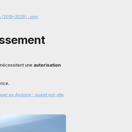
(2019–2025) : prix,
tissement
s nécessitent une
autorisation
ence.
nger en Andorre : quand est-elle