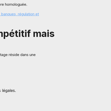
cière homologuée.
 banques, régulation et
mpétitif mais
antage réside dans une
 légales.