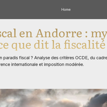
Home
iscal en Andorre : m
ce que dit la fiscalit
n paradis fiscal ? Analyse des critères OCDE, du cadre 
nce internationale et imposition modérée.